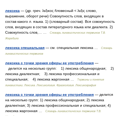
лексика
— (др. греч. λεξικος ñловесный < λεξις слово,
выражение, оборот речи) Совокупность слов, входящих в
состав какого л. языка. 1) (словарный состав). Вся совокупность
слов, входящих в состав литературного языка или диалекта. 2)
Совокупность слов,… …
Словарь лингвистических терминов Т.В.
Жеребило
лексика специальная
— см. специальная лексика …
Словарь
лингвистических терминов
лексика с точки зрения сферы ее употребления
—
делится на несколько групп: 1) лексика общенародная; 2)
лексика диалектная; 3) лексика профессиональная и
специальная; 4) лексика жаргонная …
Термины и понятия
лингвистики: Лексика. Лексикология. Фразеология. Лексикография
лексика с точки зрения сферы ее употребления
— делится
на несколько групп: 1) лексика общенародная; 2) лексика
диалектная; 3) лексика профессиональная и специальная; 4)
лексика жаргонная …
Словарь лингвистических терминов Т.В.