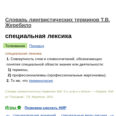
Словарь лингвистических терминов Т.В.
Жеребило
специальная лексика
Толкование
Перевод
специальная лексика
1.
Совокупность слов и словосочетаний, обозначающих
понятия специальной области знания или деятельности:
1)
термины;
2)
профессионализмы (профессиональные жаргонизмы).
2.
То же, что
терминология
.
Словарь лингвистических терминов: Изд. 5-е, испр-е и дополн. — Назрань: Изд-
во "Пилигрим"
.
Т.В. Жеребило
.
2010
.
Игры ⚽
Поможем сделать НИР
специализация значений
специальные виды письма